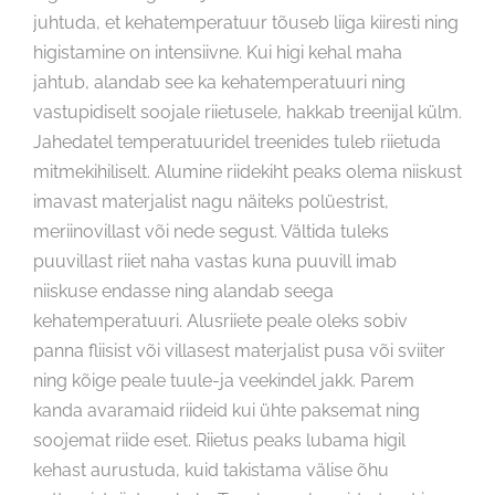
juhtuda, et kehatemperatuur tõuseb liiga kiiresti ning
higistamine on intensiivne. Kui higi kehal maha
jahtub, alandab see ka kehatemperatuuri ning
vastupidiselt soojale riietusele, hakkab treenijal külm.
Jahedatel temperatuuridel treenides tuleb riietuda
mitmekihiliselt. Alumine riidekiht peaks olema niiskust
imavast materjalist nagu näiteks polüestrist,
meriinovillast või nede segust. Vältida tuleks
puuvillast riiet naha vastas kuna puuvill imab
niiskuse endasse ning alandab seega
kehatemperatuuri. Alusriiete peale oleks sobiv
panna fliisist või villasest materjalist pusa või sviiter
ning kõige peale tuule-ja veekindel jakk. Parem
kanda avaramaid riideid kui ühte paksemat ning
soojemat riide eset. Riietus peaks lubama higil
kehast aurustuda, kuid takistama välise õhu