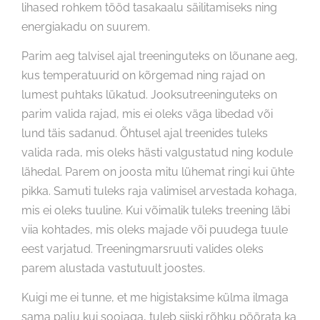
lihased rohkem tööd tasakaalu säilitamiseks ning
energiakadu on suurem.
Parim aeg talvisel ajal treeninguteks on lõunane aeg,
kus temperatuurid on kõrgemad ning rajad on
lumest puhtaks lükatud. Jooksutreeninguteks on
parim valida rajad, mis ei oleks väga libedad või
lund täis sadanud. Õhtusel ajal treenides tuleks
valida rada, mis oleks hästi valgustatud ning kodule
lähedal. Parem on joosta mitu lühemat ringi kui ühte
pikka. Samuti tuleks raja valimisel arvestada kohaga,
mis ei oleks tuuline. Kui võimalik tuleks treening läbi
viia kohtades, mis oleks majade või puudega tuule
eest varjatud. Treeningmarsruuti valides oleks
parem alustada vastutuult joostes.
Kuigi me ei tunne, et me higistaksime külma ilmaga
sama palju kui soojaga, tuleb siiski rõhku pöörata ka