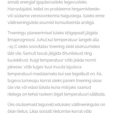
annab energiat igapäevasteks tegevusteks.
Harrastajatel, kellel on probleeme hingamisteede-
või südame veresoonkonna haigustega, tuleks enne
välitreeningutele asumist konsulteerida arstiga.
Treeningu planeerimisel tuleks kõigepealt jälgida
ilmaprognoosi. Juhul kui temperatuur langeb alla
-15 C oleks soovitatav treening siiski siseruumides
läbi viia. Samuti tasub jälgida õhuniiskust ning
tuulekiirust. Kuigi temperatuur võib jääda normi
piiresse, võib tugev tuul muuta tajutava
temperatuuri madalamaks kui see tegelikult on. Ka
tugeva lumesaju korral oleks parem treening sisse
üle viia või edasi lükata kuna märjaks saanud
riietega on kehal raskem õiget temperatuuri säilitada.
Üks olulisemaid tegureid edukaks välitreeninguks on
õige riietus. Liiga soojalt riietumise korral võib