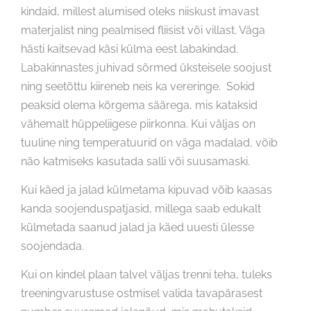
kindaid, millest alumised oleks niiskust imavast
materjalist ning pealmised fliisist või villast. Väga
hästi kaitsevad käsi külma eest labakindad.
Labakinnastes juhivad sõrmed üksteisele soojust
ning seetõttu kiireneb neis ka vereringe. Sokid
peaksid olema kõrgema säärega, mis kataksid
vähemalt hüppeliigese piirkonna. Kui väljas on
tuuline ning temperatuurid on väga madalad, võib
näo katmiseks kasutada salli või suusamaski.
Kui käed ja jalad külmetama kipuvad võib kaasas
kanda soojenduspatjasid, millega saab edukalt
külmetada saanud jalad ja käed uuesti ülesse
soojendada.
Kui on kindel plaan talvel väljas trenni teha, tuleks
treeningvarustuse ostmisel valida tavapärasest