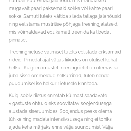
number suuremad jalanõud, mis mahutaksid
mugavalt paari paksemaid sokke või kahte paari
sokke. Samuti tuleks vältida sileda tallaga jalanõusid
ning eelistama mustrilise põhjaga treeningjalatseid,
mis võimaldavad edukamalt treenida ka libedal
pinnasel.
Treeningriietuse valimisel tuleks eelistada erksamaid
riideid. Pimedal ajal väljas liikudes on olulisel kohal
helkur. Kuigi enamustel treeningriietel on olemas ka
juba sisse õmmeldud helkurribad, tuleb nende
puudumisel ise helkur riietusele kinnitada.
Kuigi sobiv riietus ennetab külmast saadavate
vigastuste ohtu, oleks soovitatav soojendusega
alustada siseruumides. Soojendus peaks olema
lühike ning madala intensiivsusega ning ei tohiks
ajada keha märjaks enne välja suundumist. Välja