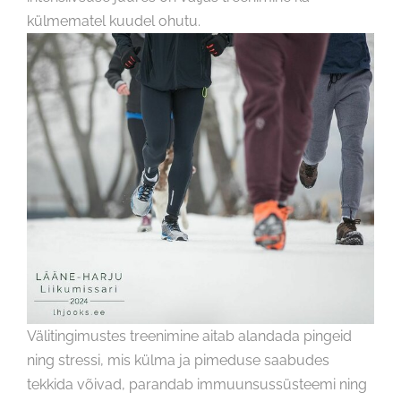
külmematel kuudel ohutu.
Välitingimustes treenimine aitab alandada pingeid
ning stressi, mis külma ja pimeduse saabudes
tekkida võivad, parandab immuunsussüsteemi ning