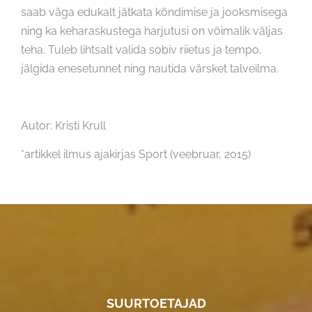
saab väga edukalt jätkata kõndimise ja jooksmisega
ning ka keharaskustega harjutusi on võimalik väljas
teha. Tuleb lihtsalt valida sobiv riietus ja tempo,
jälgida enesetunnet ning nautida värsket talveilma.
Autor: Kristi Krull
*artikkel ilmus ajakirjas Sport (veebruar, 2015)
SUURTOETAJAD