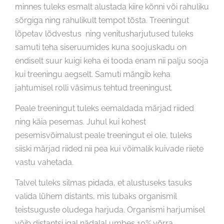
minnes tuleks esmalt alustada kiire kõnni või rahuliku
sörgiga ning rahulikult tempot tõsta. Treeningut
lõpetav lõdvestus ning venitusharjutused tuleks
samuti teha siseruumides kuna soojuskadu on
endiselt suur kuigi keha ei tooda enam nii palju sooja
kui treeningu aegselt. Samuti mängib keha
jahtumisel rolli väsimus tehtud treeningust.
Peale treeningut tuleks eemaldada märjad riided
ning käia pesemas. Juhul kui kohest
pesemisvõimalust peale treeningut ei ole, tuleks
siiski märjad riided nii pea kui võimalik kuivade riiete
vastu vahetada.
Talvel tuleks silmas pidada, et alustuseks tasuks
valida lühem distants, mis lubaks organismil
teistsuguste oludega harjuda. Organismi harjumisel
võib distantsi igal nädalal umbes 10% võrra