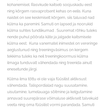
kohanemisel. Rasvkude kaitseb soojuskadu eest
ning kõrgem rasvaprotsent kehas on eelis. Kuna
naistel on see keskmiselt kõrgem, siis taluvad nad
külma ka paremini. Samuti on lapsed ja noorukid
külma suhtes tundlikumad . Suuremat rõhku tuleks
nende puhul pöörata käte ja jalgade kaitsmisele
külma eest. Kuna vanematel inimestel on vereringe
aeglustunud ning treeningväsimus on kergem
tekkima tuleks ka neil treeningkoormusi külma
ilmaga tunduvalt vähendada ning treenida ainult
enesetunde järgi.
Külma ilma tõttu ei ole vaja füüsilist aktiivsust
vähendada. Talispordialad nagu suusatamine,
uisutamine, lumelauaga sõitmine ja kelgutamine
annavad suurepärase võimaluse aktiivselt talvekuid
veeta ning oma füüsilist vormi parandada. Samuti