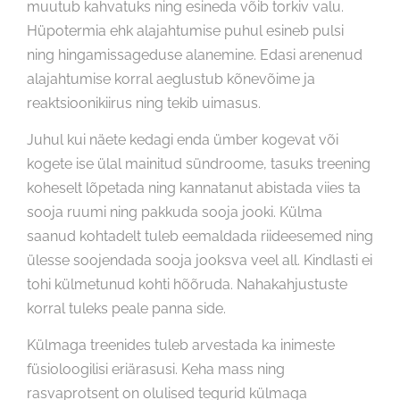
muutub kahvatuks ning esineda võib torkiv valu.
Hüpotermia ehk alajahtumise puhul esineb pulsi
ning hingamissageduse alanemine. Edasi arenenud
alajahtumise korral aeglustub kõnevõime ja
reaktsioonikiirus ning tekib uimasus.
Juhul kui näete kedagi enda ümber kogevat või
kogete ise ülal mainitud sündroome, tasuks treening
koheselt lõpetada ning kannatanut abistada viies ta
sooja ruumi ning pakkuda sooja jooki. Külma
saanud kohtadelt tuleb eemaldada riideesemed ning
ülesse soojendada sooja jooksva veel all. Kindlasti ei
tohi külmetunud kohti hõõruda. Nahakahjustuste
korral tuleks peale panna side.
Külmaga treenides tuleb arvestada ka inimeste
füsioloogilisi eriärasusi. Keha mass ning
rasvaprotsent on olulised tegurid külmaga