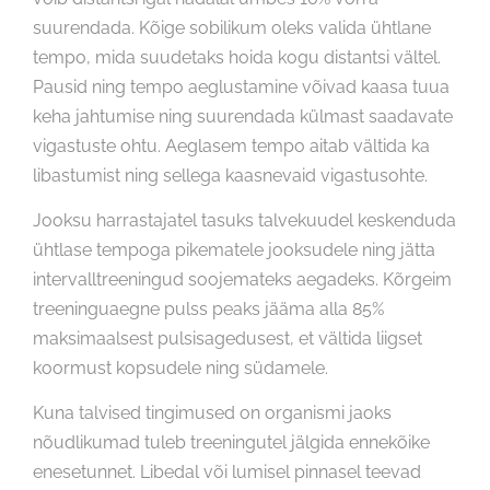
suurendada. Kõige sobilikum oleks valida ühtlane
tempo, mida suudetaks hoida kogu distantsi vältel.
Pausid ning tempo aeglustamine võivad kaasa tuua
keha jahtumise ning suurendada külmast saadavate
vigastuste ohtu. Aeglasem tempo aitab vältida ka
libastumist ning sellega kaasnevaid vigastusohte.
Jooksu harrastajatel tasuks talvekuudel keskenduda
ühtlase tempoga pikematele jooksudele ning jätta
intervalltreeningud soojemateks aegadeks. Kõrgeim
treeninguaegne pulss peaks jääma alla 85%
maksimaalsest pulsisagedusest, et vältida liigset
koormust kopsudele ning südamele.
Kuna talvised tingimused on organismi jaoks
nõudlikumad tuleb treeningutel jälgida ennekõike
enesetunnet. Libedal või lumisel pinnasel teevad