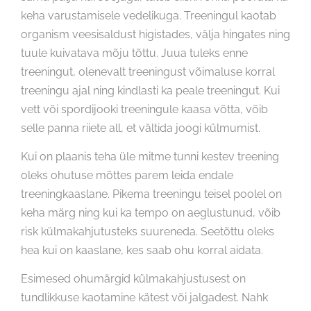
keha varustamisele vedelikuga. Treeningul kaotab
organism veesisaldust higistades, välja hingates ning
tuule kuivatava mõju tõttu. Juua tuleks enne
treeningut, olenevalt treeningust võimaluse korral
treeningu ajal ning kindlasti ka peale treeningut. Kui
vett või spordijooki treeningule kaasa võtta, võib
selle panna riiete all, et vältida joogi külmumist.
Kui on plaanis teha üle mitme tunni kestev treening
oleks ohutuse mõttes parem leida endale
treeningkaaslane. Pikema treeningu teisel poolel on
keha märg ning kui ka tempo on aeglustunud, võib
risk külmakahjutusteks suureneda. Seetõttu oleks
hea kui on kaaslane, kes saab ohu korral aidata.
Esimesed ohumärgid külmakahjustusest on
tundlikkuse kaotamine kätest või jalgadest. Nahk