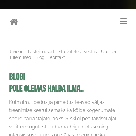
Juhend
Lastejooksud
Ettevõtete arvestus
Uudised
Tulemused
Blogi
Kontakt
BLOGI
POLE OLEMAS HALBA ILMA..
Külm ilm, libedus ja pimedus teevad väljas
treenimise keerulisemaks ka kõige kogenumate
spordiharrastajate jaoks. Siiski ei pea talvisel ajal
välitreeningutest loobuma. Õige riietuse ning
intensiivsuse juures on väljas treenimine ka