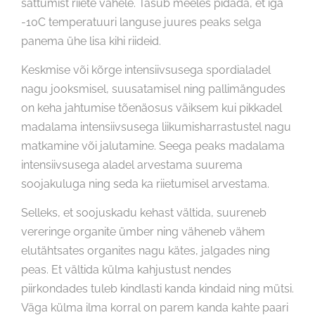
sattumist riiete vahele. Tasub meeles pidada, et iga
-10C temperatuuri languse juures peaks selga
panema ühe lisa kihi riideid.
Keskmise või kõrge intensiivsusega spordialadel
nagu jooksmisel, suusatamisel ning pallimängudes
on keha jahtumise tõenäosus väiksem kui pikkadel
madalama intensiivsusega liikumisharrastustel nagu
matkamine või jalutamine. Seega peaks madalama
intensiivsusega aladel arvestama suurema
soojakuluga ning seda ka riietumisel arvestama.
Selleks, et soojuskadu kehast vältida, suureneb
vereringe organite ümber ning väheneb vähem
elutähtsates organites nagu kätes, jalgades ning
peas. Et vältida külma kahjustust nendes
piirkondades tuleb kindlasti kanda kindaid ning mütsi.
Väga külma ilma korral on parem kanda kahte paari